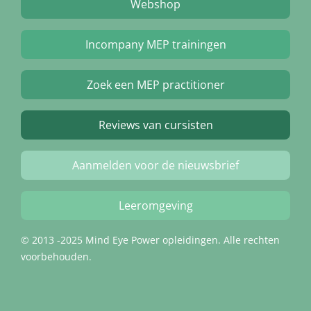
Webshop
Incompany MEP trainingen
Zoek een MEP practitioner
Reviews van cursisten
Aanmelden voor de nieuwsbrief
Leeromgeving
© 2013 -2025 Mind Eye Power opleidingen. Alle rechten
voorbehouden.