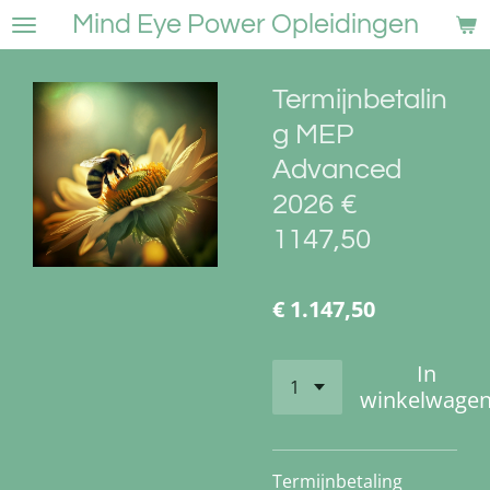
Mind Eye Power Opleidingen
Ga
direct
naar
Termijnbetalin
de
hoofdinhoud
g MEP
Advanced
2026 €
1147,50
€ 1.147,50
In
winkelwage
Termijnbetaling