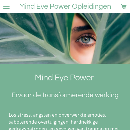
Mind Eye Power Opleidingen
Ga
direct
naar
de
hoofdinhoud
Mind Eye Power
Ervaar de transformerende werking
Los stress, angsten en onverwerkte emoties,
saboterende overtuigingen, hardnekkige
gedragspatronen, en gevolgen van trauma op met