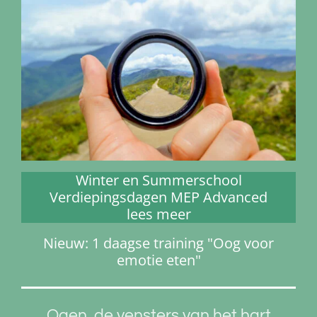
Winter en Summerschool
Verdiepingsdagen MEP Advanced
lees meer
Nieuw: 1 daagse training "Oog voor
emotie eten"
Ogen, de vensters van het hart