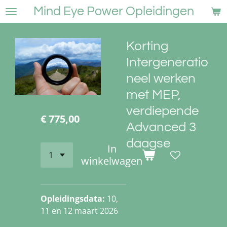
Mind Eye Power Opleidingen
Ga
direct
naar
Korting
de
hoofdinhoud
Intergeneratio
neel werken
met MEP,
verdiepende
€ 775,00
Advanced 3
daagse
In
winkelwagen
Opleidingsdata:
10,
11 en 12 maart 2026