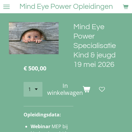
Mind Eye Power Opleidingen
Ga
direct
naar
Mind Eye
de
hoofdinhoud
Power
Specialisatie
Kind & jeugd
19 mei 2026
€ 500,00
In
winkelwagen
Opleidingsdata:
Webinar
MEP bij