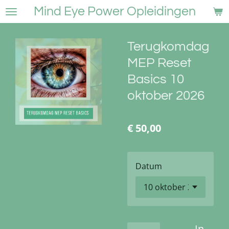
Mind Eye Power Opleidingen
Ga
direct
naar
Terugkomdag
de
hoofdinhoud
MEP Reset
Basics 10
oktober 2026
€ 50,00
Datum
In