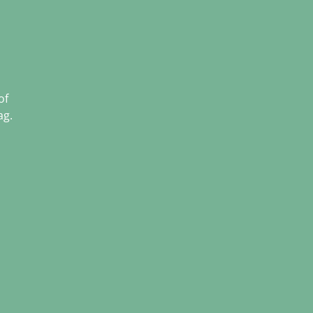
of
ag.