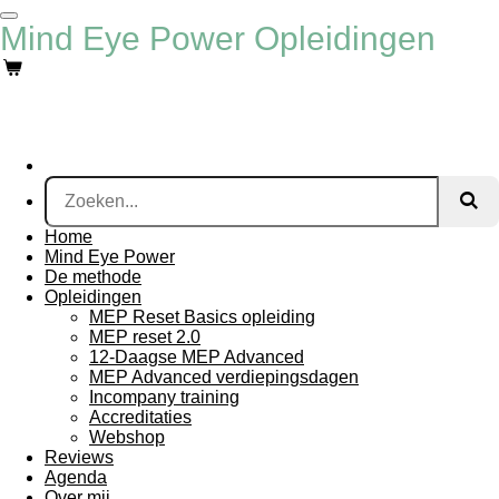
Ga
Mind Eye Power Opleidingen
direct
naar
de
hoofdinhoud
Home
Mind Eye Power
De methode
Opleidingen
MEP Reset Basics opleiding
MEP reset 2.0
12-Daagse MEP Advanced
MEP Advanced verdiepingsdagen
Incompany training
Accreditaties
Webshop
Reviews
Agenda
Over mij